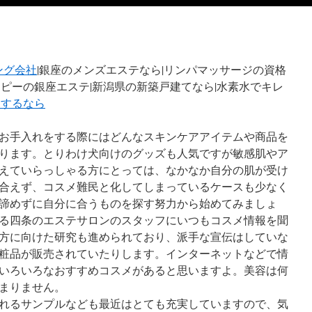
ング会社
|銀座のメンズエステなら|
リンパマッサージの資格
ピーの銀座エステ|新潟県の新築戸建てなら|水素水でキレ
談するなら
お手入れをする際にはどんなスキンケアアイテムや商品を
ります。とりわけ犬向けのグッズも人気ですが敏感肌やア
えていらっしゃる方にとっては、なかなか自分の肌が受け
合えず、コスメ難民と化してしまっているケースも少なく
諦めずに自分に合うものを探す努力から始めてみましょ
る四条のエステサロンのスタッフにいつもコスメ情報を聞
方に向けた研究も進められており、派手な宣伝はしていな
粧品が販売されていたりします。インターネットなどで情
いろいろなおすすめコスメがあると思いますよ。美容は何
まりません。
れるサンプルなども最近はとても充実していますので、気