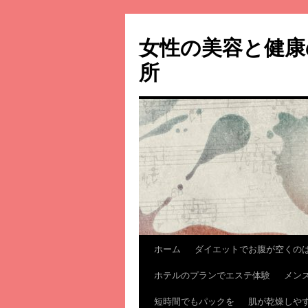
コ
ン
女性の美容と健康
テ
ン
所
ツ
へ
ス
キ
ッ
プ
ホーム
ダイエットでお腹が空くの
ホテルのプランでエステ体験
メン
短時間でもパックを
肌が乾燥しや