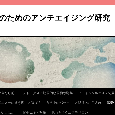
のためのアンチエイジング研究
は当たり前。
デトックスに効果的な果物や野菜
フェイシャルエステで夏
ズエステに通う理由と選び方
入浴中のパック
入浴後のお手入れ
基礎
すい人は……
背中ニキビ対策
脱毛を行うエステサロン