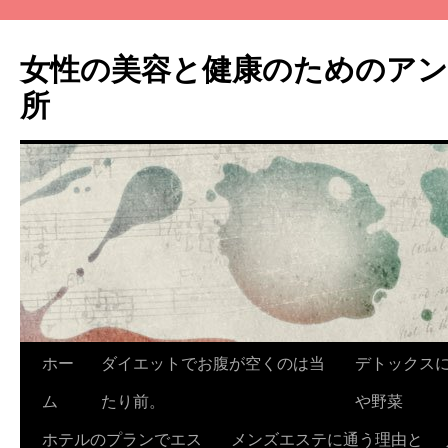
コ
ン
女性の美容と健康のためのア
テ
ン
所
ツ
へ
ス
キ
ッ
プ
ホー
ダイエットでお腹が空くのは当
デトックス
ム
たり前。
や野菜
ホテルのプランでエス
メンズエステに通う理由と