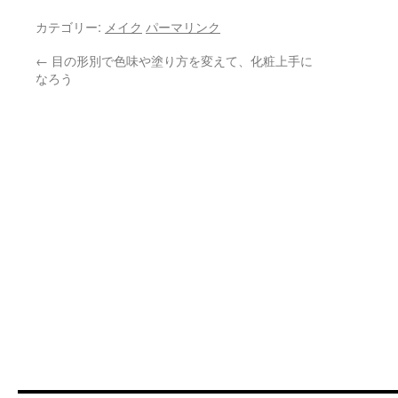
カテゴリー:
メイク
パーマリンク
←
目の形別で色味や塗り方を変えて、化粧上手に
なろう