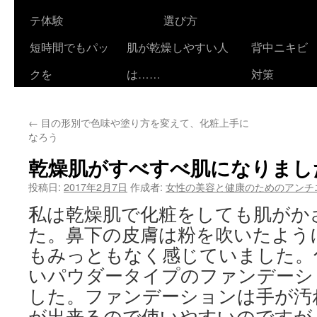
テ体験
選び方
短時間でもパッ
肌が乾燥しやすい人
背中ニキビ
クを
は……
対策
←
目の形別で色味や塗り方を変えて、化粧上手に
なろう
乾燥肌がすべすべ肌になりまし
投稿日:
2017年2月7日
作成者:
女性の美容と健康のためのアンチ
私は乾燥肌で化粧をしても肌がか
た。鼻下の皮膚は粉を吹いたよう
もみっともなく感じていました。
いパウダータイプのファンデーシ
した。ファンデーションは手が汚
が出来るので使いやすいのですが