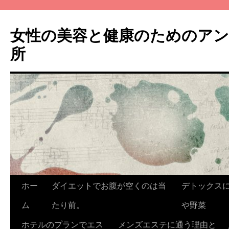
コ
ン
女性の美容と健康のためのア
テ
ン
所
ツ
へ
ス
キ
ッ
プ
ホー
ダイエットでお腹が空くのは当
デトックス
ム
たり前。
や野菜
ホテルのプランでエス
メンズエステに通う理由と