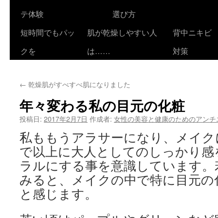
テ体験
選び方
短時間でもパッ
肌が乾燥しやすい人
背中ニキビ
クを
は……
対策
←
乾燥肌がすべすべ肌になりました
年々変わる私の目元の化粧
投稿日:
2017年2月7日
作成者:
女性の美容と健康のためのアンチ
私ももうアラサーになり、メイク
で以上に大人としてのしっかり感
ラルにする事を意識しています。
みると、メイクの中で特に目元の
と感じます。