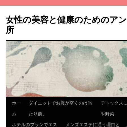
コ
ン
女性の美容と健康のためのア
テ
ン
所
ツ
へ
ス
キ
ッ
プ
ホー
ダイエットでお腹が空くのは当
デトックス
ム
たり前。
や野菜
ホテルのプランでエス
メンズエステに通う理由と