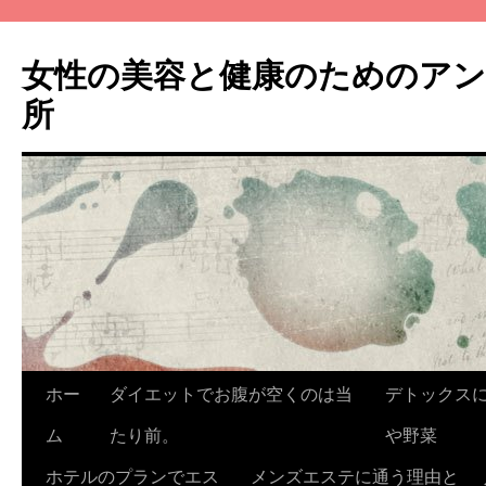
コ
ン
女性の美容と健康のためのア
テ
ン
所
ツ
へ
ス
キ
ッ
プ
ホー
ダイエットでお腹が空くのは当
デトックス
ム
たり前。
や野菜
ホテルのプランでエス
メンズエステに通う理由と