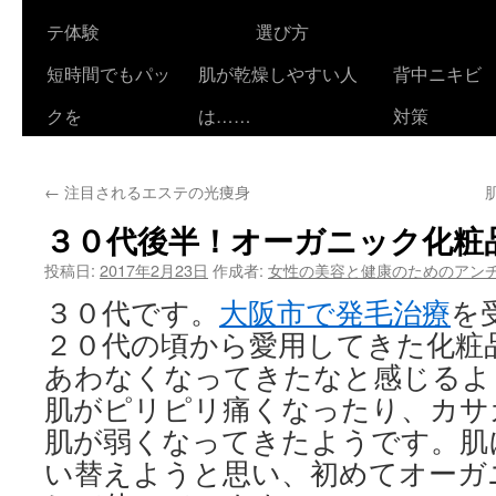
テ体験
選び方
短時間でもパッ
肌が乾燥しやすい人
背中ニキビ
クを
は……
対策
←
注目されるエステの光痩身
３０代後半！オーガニック化粧
投稿日:
2017年2月23日
作成者:
女性の美容と健康のためのアン
３０代です。
大阪市で発毛治療
を
２０代の頃から愛用してきた化粧
あわなくなってきたなと感じるよ
肌がピリピリ痛くなったり、カサ
肌が弱くなってきたようです。肌
い替えようと思い、初めてオーガ